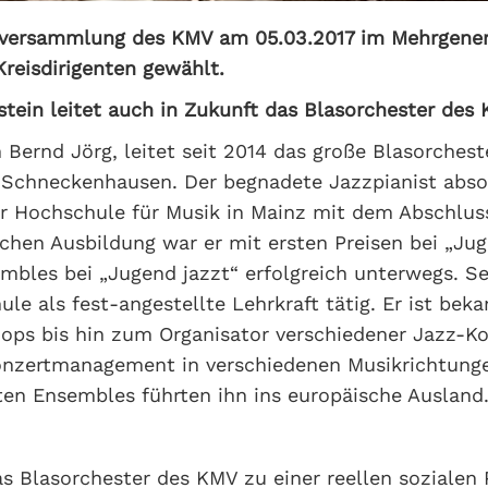
ptversammlung des KMV am 05.03.2017 im Mehrgener
reisdirigenten gewählt.
tein leitet auch in Zukunft das Blasorchester des 
 Bernd Jörg, leitet seit 2014 das große Blasorches
 Schneckenhausen. Der begnadete Jazzpianist absol
 Hochschule für Musik in Mainz mit dem Abschluss 
schen Ausbildung war er mit ersten Preisen bei „Jug
bles bei „Jugend jazzt“ erfolgreich unterwegs. Sei
 als fest-angestellte Lehrkraft tätig. Er ist beka
hops bis hin zum Organisator verschiedener Jazz-K
Konzertmanagement in verschiedenen Musikrichtung
ten Ensembles führten ihn ins europäische Ausland
das Blasorchester des KMV zu einer reellen sozialen