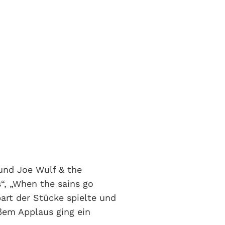
nd Joe Wulf & the
“, „When the sains go
part der Stücke spielte und
ßem Applaus ging ein