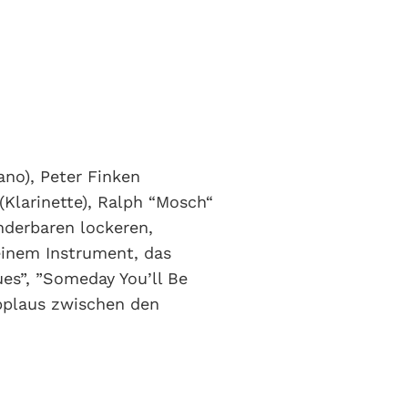
ano), Peter Finken
Klarinette), Ralph “Mosch“
nderbaren lockeren,
seinem Instrument, das
ues”, ”Someday You’ll Be
Applaus zwischen den