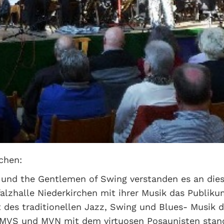
chen:
und the Gentlemen of Swing verstanden es an dies
falzhalle Niederkirchen mit ihrer Musik das Publik
t des traditionellen Jazz, Swing und Blues- Musik 
MVS und MVN mit dem virtuosen Posaunisten stand