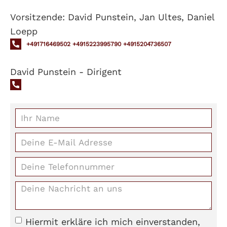
Vorsitzende: David Punstein, Jan Ultes, Daniel
Loepp
+491716469502 +4915223995790 +4915204736507
David Punstein - Dirigent
Hiermit erkläre ich mich einverstanden,