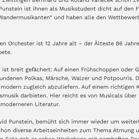
Punstein ist ihnen als Musikstudent dicht auf den F
andermusikanten“ und haben alle den Wettbewerb 
en Orchester ist 12 Jahre alt – der Älteste 86 Jahr
pete.
 ist breit gefächert: Auf einen Frühschoppen oder G
undenen Polkas, Märsche, Walzer und Potpourris. D
modern zugleich abzuliefern. Auf einem richtigen 
musik darbieten. Hier reicht es von Musicals über
 moderneren Literatur.
David Punstein, bemüht sich immer wieder um weite
chon diverse Arbeitseinheiten zum Thema Atmung 
den Satz gab es schon Workshops mit namhaften Do