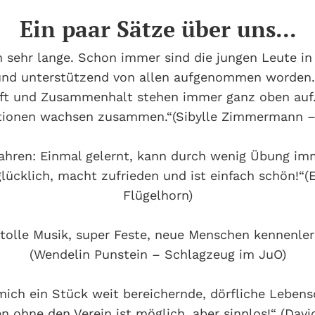
Ein paar Sätze über uns...
n sehr lange. Schon immer sind die jungen Leute in
und unterstützend von allen aufgenommen worden.
aft und Zusammenhalt stehen immer ganz oben auf.
tionen wachsen zusammen.“(Sibylle Zimmermann – 
 fahren: Einmal gelernt, kann durch wenig Übung i
lücklich, macht zufrieden und ist einfach schön!
Flügelhorn)
tolle Musik, super Feste, neue Menschen kennenler
(Wendelin Punstein – Schlagzeug im JuO)
 mich ein Stück weit bereichernde, dörfliche Leben
en ohne den Verein ist möglich, aber sinnlos!“ (Davi